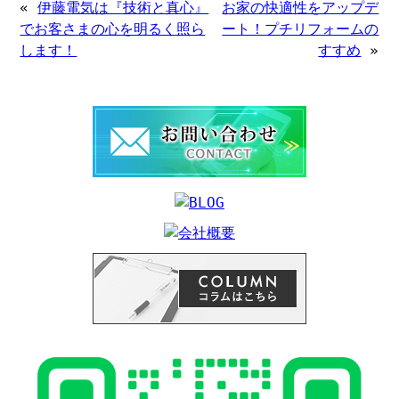
«
伊藤電気は『技術と真心』
お家の快適性をアップデ
でお客さまの心を明るく照ら
ート！プチリフォームの
します！
すすめ
»